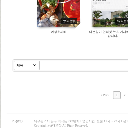
by 다본향
by 다본
어성초재배
다본향이 인터넷 뉴스 기사
습니다.
‹ Prev
1
2
다본향
대구광역시 동구 덕곡동 242번지 I 영업시간: 오전 11시 ~ 22시 I 문의 : 0
Copyright (c)다본향 All Right Reserved.