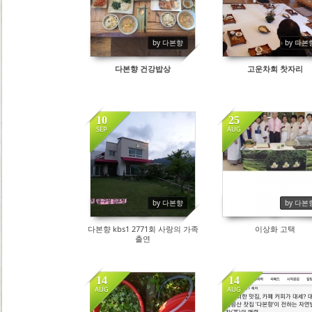
by 다본향
by 다본
다본향 건강밥상
고운차회 찻자리
10
25
SEP
AUG
8632
10904
by 다본향
by 다본
다본향 kbs1 2771회 사랑의 가족
이상화 고택
출연
14
14
AUG
AUG
9230
8582