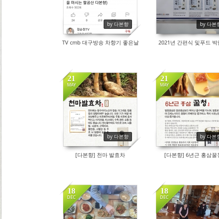
by 다본향
by 다본
TV cmb 대구방송 차향기 좋은날
2021년 간편식 및푸드 
21
21
MAY
MAY
9237
8574
by 다본향
by 다본
[다본향] 천마 발효차
[다본향] 6년근 홍삼꿀
18
18
DEC
DEC
8418
9212