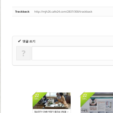
Trackback
http://mjh26.cafe24.com/2837/300/trackback
✔
댓글 쓰기
?
22
22
DEC
DEC
9277
8052