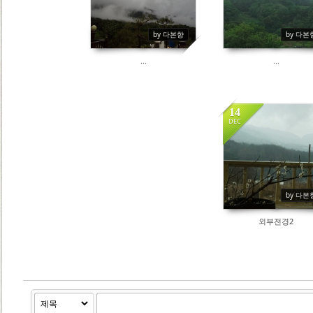
by 다본향
by 다본
...
...
14
DEC
2189
by 다본
외부전경2