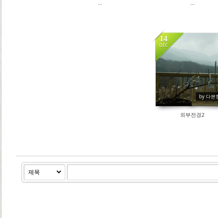
...
...
14
DEC
2187
by 다본
외부전경2