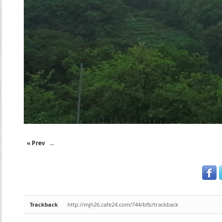
« Prev
...
Trackback
http://mjh26.cafe24.com/744/bfb/trackback