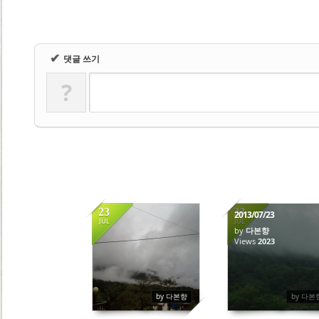
✔
댓글 쓰기
?
23
23
2013/07/23
JUL
JUL
by
다본향
2122
Views
2023
by 다본향
by 다본