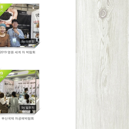
18
UG
9120
by 다본향
2019 명원 세계 차 박람회
09
OV
8773
by 발효차
부산국제 차공예박람회