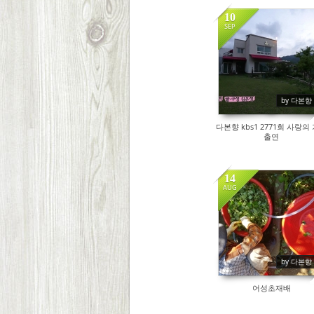
10
SEP
8582
by 다본향
다본향 kbs1 2771회 사랑의
출연
14
AUG
9168
by 다본향
어성초재배