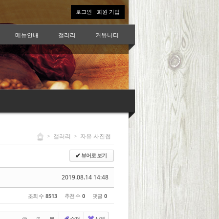
로그인
회원 가입
메뉴안내
갤러리
커뮤니티
>
갤러리
>
자유 사진첩
뷰어로 보기
✔
2019.08.14 14:48
조회 수
8513
추천 수
0
댓글
0
수정
삭제