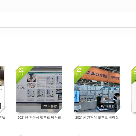
22
22
DEC
DEC
M
8011
8025
by 다본향
by 다본향
좋은날
2021년 간편식 및푸드 박람회
2021년 간편식 및푸드 박람회