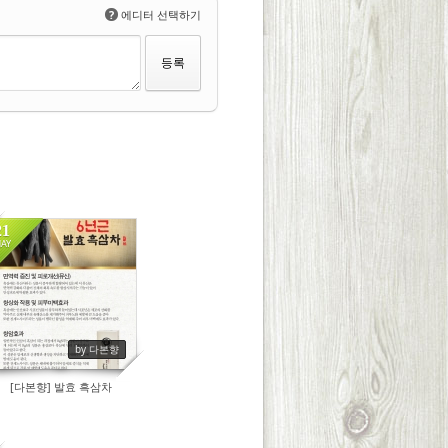
?
에디터 선택하기
21
AY
8986
by 다본향
[다본향] 발효 흑삼차