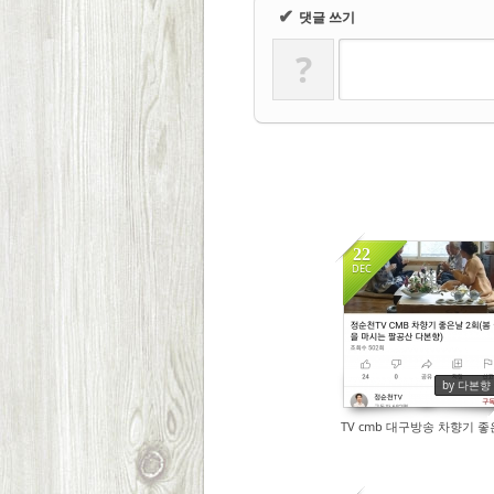
✔
댓글 쓰기
?
22
DEC
9212
by 다본향
TV cmb 대구방송 차향기 