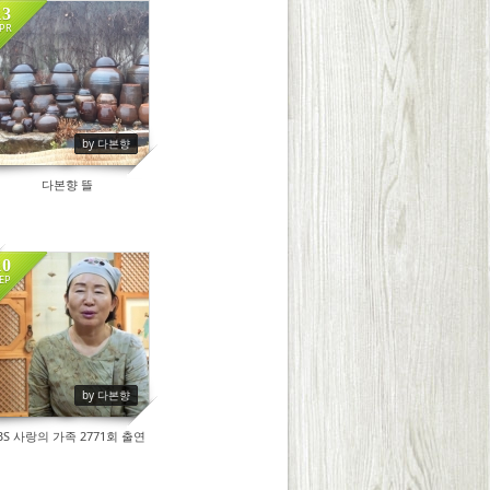
13
PR
11549
by 다본향
다본향 뜰
10
EP
9418
by 다본향
BS 사랑의 가족 2771회 출연