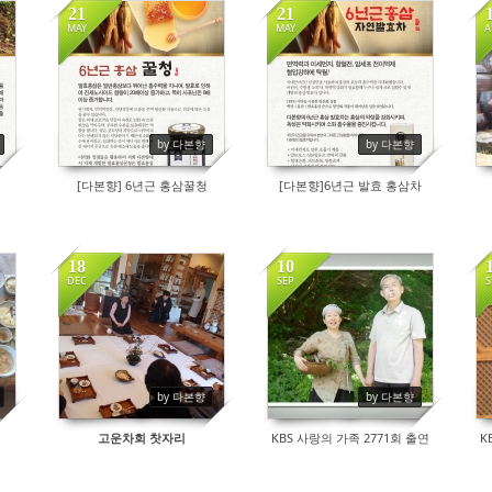
21
21
MAY
MAY
A
8508
9177
by 다본향
by 다본향
[다본향] 6년근 홍삼꿀청
[다본향]6년근 발효 홍삼차
18
10
DEC
SEP
S
9149
9322
by 다본향
by 다본향
고운차회 찻자리
KBS 사랑의 가족 2771회 출연
K