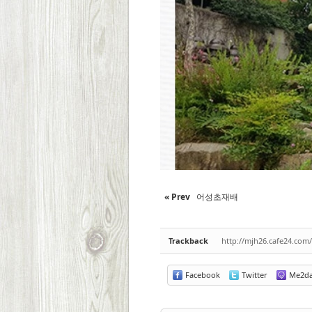
« Prev
어성초재배
Trackback
http://mjh26.cafe24.com
Facebook
Twitter
Me2d