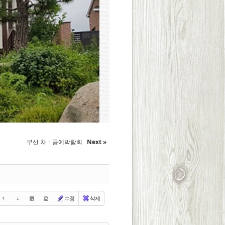
부산 차ㆍ공예박람회
Next »
수정
삭제