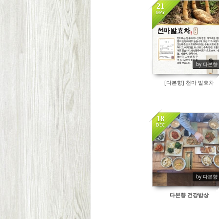
21
MAY
9181
by 다본향
[다본향] 천마 발효차
18
DEC
8355
by 다본향
다본향 건강밥상