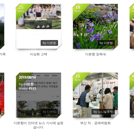
25
18
AUG
AUG
A
10821
9807
by 다본향
by 다본향
 가족
이상화 고택
다본향 장독대
14
11
2019/08/14
AUG
NOV
N
by
다본향
Views
8513
12475
by 다본향
by 노니발효차
다본향이 인터넷 뉴스 기사에 실렸
부산 차ㆍ공예박람회
습니다.