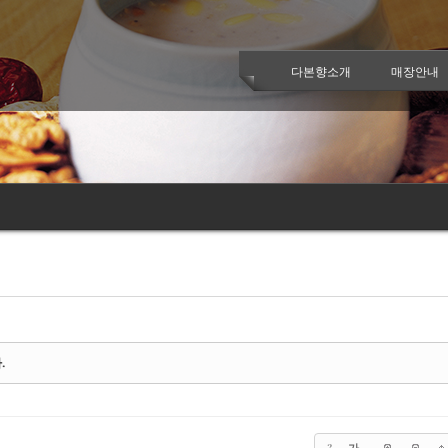
케치북5
케치북5
다본향소개
매장안내
케치북5
케치북5
.
가