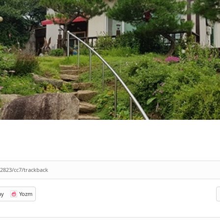
/2823/cc7/trackback
ay
Yozm