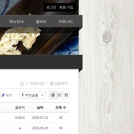
로그인
회원 가입
메뉴안내
갤러리
커뮤니티
>
커뮤니티
>
묻고답하기
쓰기
추천글꼴
T
Li
Zi
G
st
n
al
글쓴이
날짜
조회 수
e
le
r
아트미
2026.07.22
45
y
a
2026.06.29
59