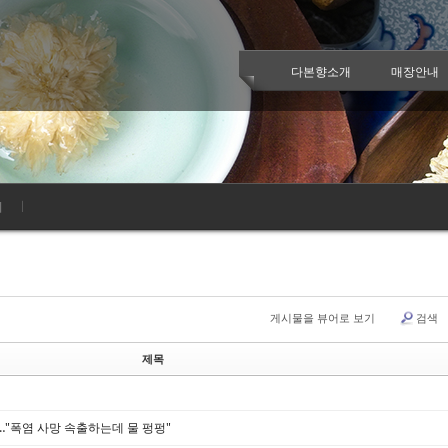
케치북5
케치북5
다본향소개
매장안내
케치북5
케치북5
기
게시물을 뷰어로 보기
검색
제목
…"폭염 사망 속출하는데 물 펑펑"