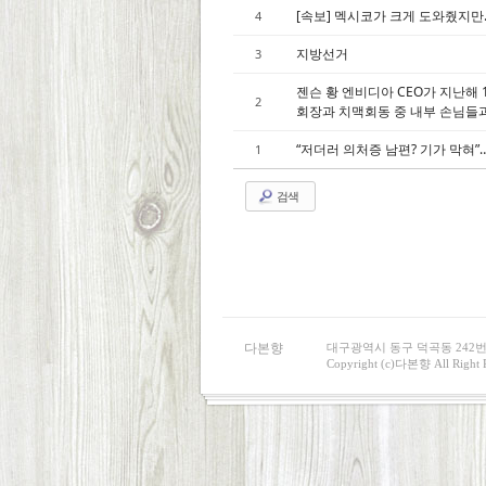
[속보] 멕시코가 크게 도와줬지만…
4
지방선거
3
젠슨 황 엔비디아 CEO가 지난해
2
회장과 치맥회동 중 내부 손님들과
“저더러 의처증 남편? 기가 막혀”
1
검색
다본향
대구광역시 동구 덕곡동 242번지 I 
Copyright (c)다본향 All Right R