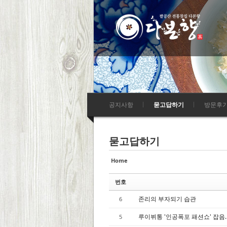
Sketchbook5, 스
Sketchbook5, 스
Sketchbook5, 스
Sketchbook5, 스
공지사항
묻고답하기
방문후
묻고답하기
Home
번호
존리의 부자되기 습관
6
루이뷔통 '인공폭포 패션쇼' 잡음
5