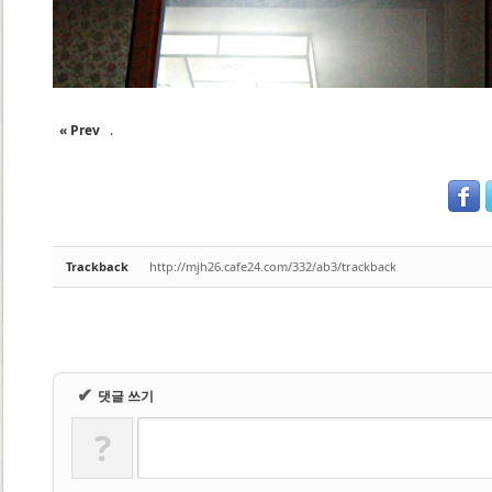
« Prev
.
Trackback
http://mjh26.cafe24.com/332/ab3/trackback
✔
댓글 쓰기
?