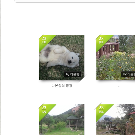
23
23
JUL
JUL
2829
2860
by 다본향
by 다본
다본향의 풍경
...
23
23
JUL
JUL
2783
2769