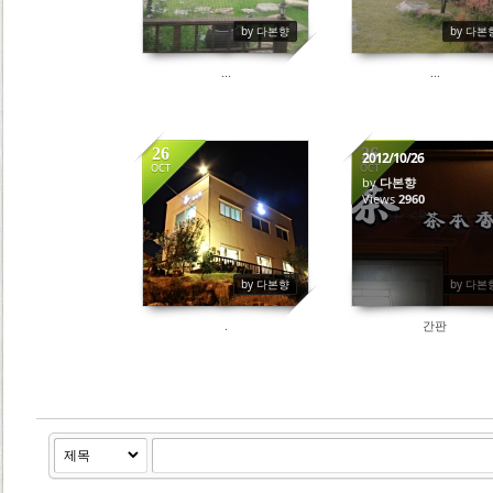
by 다본향
by 다본
...
...
26
26
2012/10/26
OCT
OCT
by
다본향
3149
Views
2960
by 다본향
by 다본
.
간판