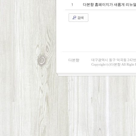
다본향 홈페이지가 새롭게 리뉴얼
1
검색
다본향
대구광역시 동구 덕곡동 242번지 I 
Copyright (c)다본향 All Right R