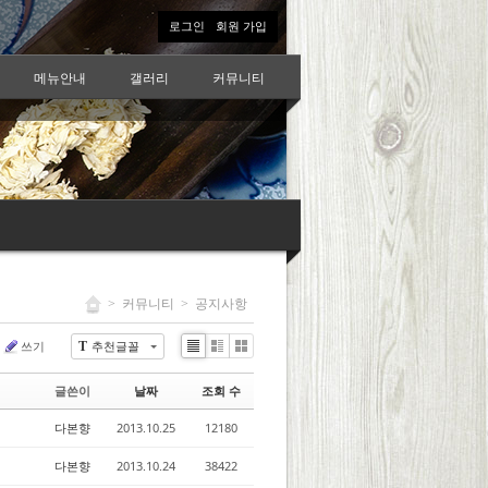
로그인
회원 가입
메뉴안내
갤러리
커뮤니티
>
커뮤니티
>
공지사항
쓰기
추천글꼴
T
Li
Zi
G
st
n
al
글쓴이
날짜
조회 수
e
le
r
다본향
2013.10.25
12180
y
다본향
2013.10.24
38422