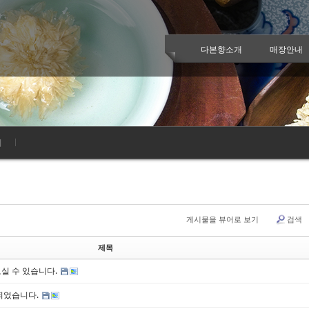
케치북5
케치북5
다본향소개
매장안내
케치북5
케치북5
기
게시물을 뷰어로 보기
검색
제목
실 수 있습니다.
되었습니다.